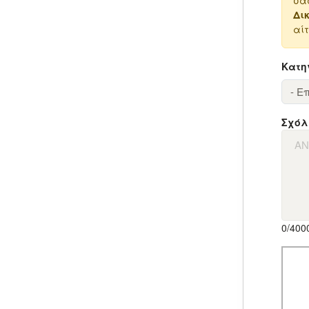
σα
Δι
αί
Κατη
Σχόλ
0
/400